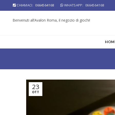
CHIAMACI:
0664564168
WHATSAPP:
0664564168
Benvenuti all’Avalon Roma, il negozio di giochi!
HOM
23
OTT