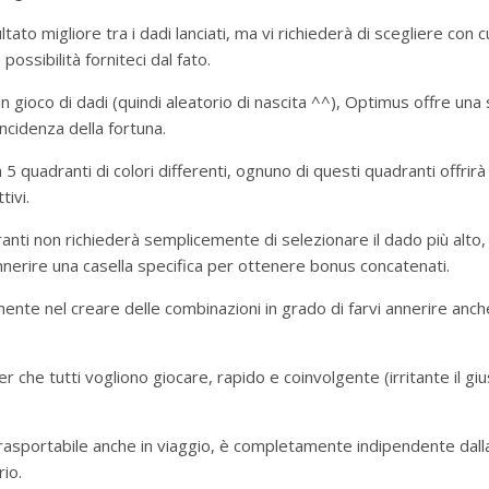
tato migliore tra i dadi lanciati, ma vi richiederà di scegliere con c
ssibilità forniteci dal fato.
 gioco di dadi (quindi aleatorio di nascita ^^), Optimus offre una 
incidenza della fortuna.
5 quadranti di colori differenti, ognuno di questi quadranti offrirà
tivi.
nti non richiederà semplicemente di selezionare il dado più alto,
nnerire una casella specifica per ottenere bonus concatenati.
nte nel creare delle combinazioni in grado di farvi annerire anch
er che tutti vogliono giocare, rapido e coinvolgente (irritante il gi
rasportabile anche in viaggio, è completamente indipendente dalla
rio.