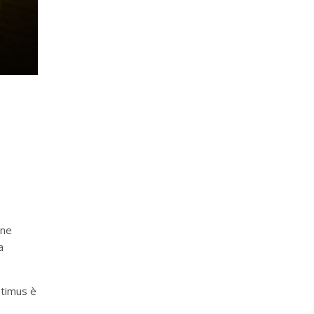
 ne
a
ptimus è