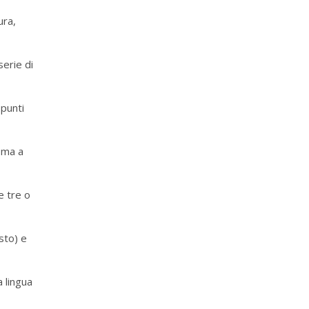
ura,
serie di
 punti
 ma a
e tre o
usto) e
 lingua