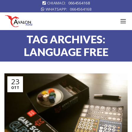
CHIAMACI:
0664564168
WHATSAPP:
0664564168
TAG ARCHIVES:
LANGUAGE FREE
23
OTT