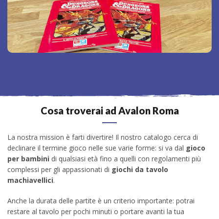
tanto ma non riesci più a trovarlo? Prima di tutto
nostro catalogo di
chiedicelo: potremmo averlo nel
.
titoli fuori produzione
Cosa troverai ad Avalon Roma
La nostra mission è farti divertire! Il nostro catalogo cerca di
declinare il termine gioco nelle sue varie forme: si va dal
gioco
per bambini
di qualsiasi età fino a quelli con regolamenti più
complessi per gli appassionati di
giochi da tavolo
machiavellici
.
Anche la durata delle partite è un criterio importante: potrai
restare al tavolo per pochi minuti o portare avanti la tua