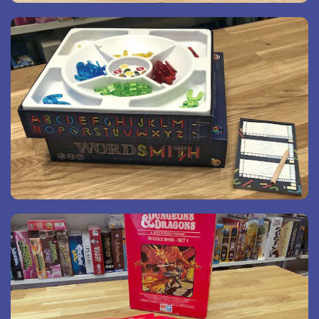
Giochi usati
selezione di giochi
Da Avalon Roma puoi trovare una
in condizioni ottimali: puoi essere sicuro che se non
usati
sono perfetti non li vendiamo. Perciò se vuoi risparmiare
chiedici pure cosa abbiamo per te!
Giochi fuori produzione
oppure vuoi
grande classico
Sei nostalgico di un
semplicemente provare un gioco di cui ti hanno parlato