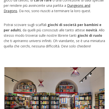
gioco da tavolo, di
carte rare
o una confezione di dadi speciali
per rendere più avvincente una partita a
Dungeons and
Dragons
. Da noi, sono riusciti a terminare la loro quest.
Potrai scovare sugli scaffali
giochi di società per bambini e
per adulti
, da quelli più conosciuti alle tanto attese
novità
. Allo
stesso modo troverai sulle nostre librerie tanti
giochi di ruolo
che ti apriranno universi infiniti. Oh viandante, se è una miniatura
quella che cerchi, nessuna difficoltà. Devi solo chiedere!