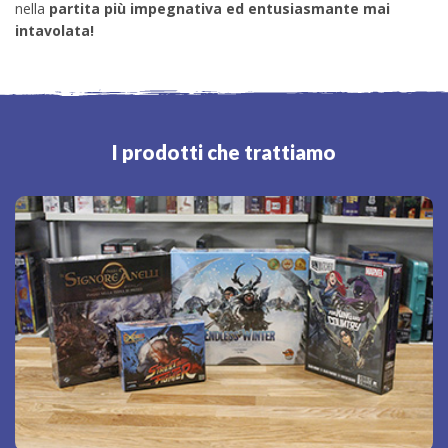
nella
partita più impegnativa ed entusiasmante mai
intavolata!
I prodotti che trattiamo
Giochi nuovi
tra i giochi da tavola e i
bestseller
e i
ultime novità
Le
migliori regolamenti, avventure e ambientazioni per giochi
di ruolo. Inoltre tantissimi party games e giochi di carte
collezionabili o meno.