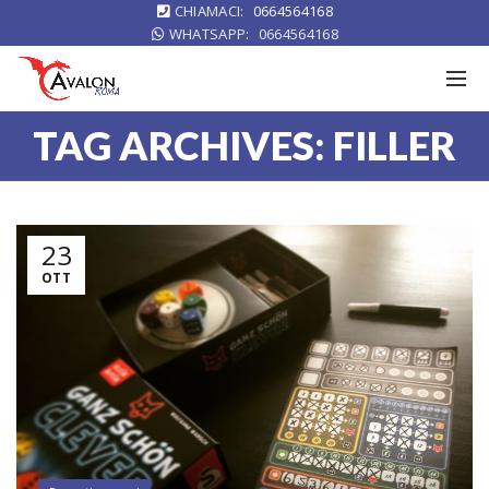
CHIAMACI:
0664564168
WHATSAPP:
0664564168
TAG ARCHIVES: FILLER
23
OTT