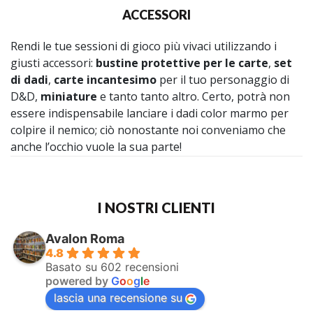
ACCESSORI
Rendi le tue sessioni di gioco più vivaci utilizzando i
giusti accessori:
bustine protettive per le carte
,
set
di dadi
,
carte incantesimo
per il tuo personaggio di
D&D,
miniature
e tanto tanto altro.
Certo, potrà non
essere indispensabile lanciare i dadi color marmo per
colpire il nemico; ciò nonostante noi conveniamo che
anche l’occhio vuole la sua parte!
I NOSTRI CLIENTI
Avalon Roma
4.8
Basato su 602 recensioni
powered by
G
o
o
g
l
e
lascia una recensione su