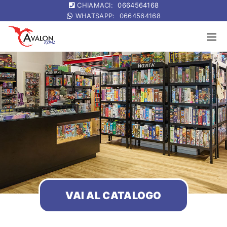
CHIAMACI:
0664564168
WHATSAPP:
0664564168
VAI AL CATALOGO