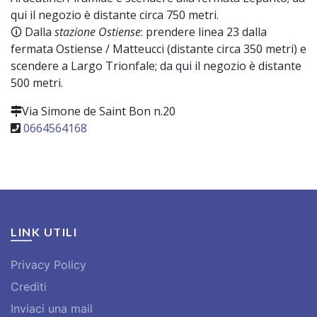
Ardeatine/Piramide e scendere alla fermata Lepanto; da
qui il negozio è distante circa 750 metri.
🛈 Dalla
stazione Ostiense
: prendere linea 23 dalla
fermata Ostiense / Matteucci (distante circa 350 metri) e
scendere a Largo Trionfale; da qui il negozio è distante
500 metri.
Via Simone de Saint Bon n.20
0664564168
LINK UTILI
Privacy Policy
Crediti
Inviaci una mail