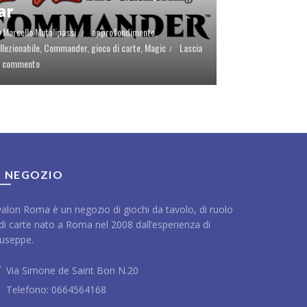
ar
y
Marcello Mutalipassi
approfondimento
,
llezionabile
,
Commander
,
gioco di carte
,
Magic
Lascia
n commento
L NEGOZIO
alon Roma è un negozio di giochi da tavolo, di ruolo
di carte nato a Roma nel 2008 dall’esperienza di
useppe.
Via Simone de Saint Bon N.20
Telefono:
0664564168