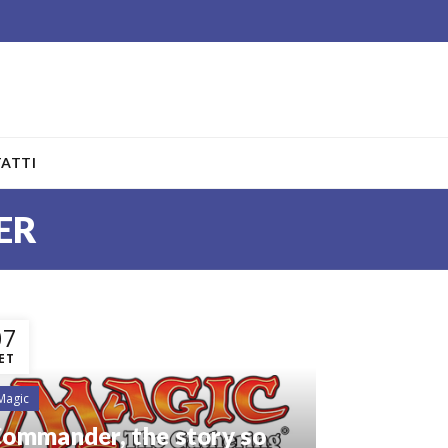
ATTI
ER
07
ET
Magic
ommander, the story so