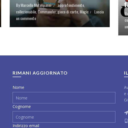
f
By
Marcello Mutalipassi
approfondimento
,
collezionabile
,
Commander
,
gioco di carte
,
Magic
Lascia
B
un commento
co
u
RIMANI AGGIORNATO
I
Nome
Av
e 
Gi
Cognome
Indirizzo email