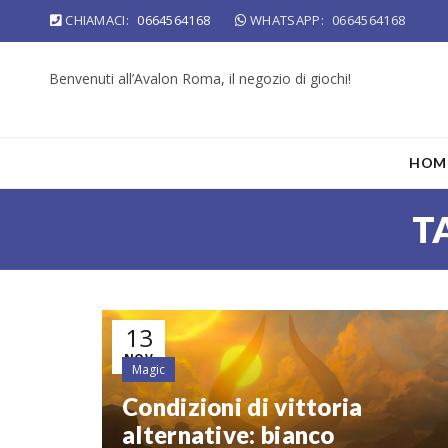
CHIAMACI:
0664564168
WHATSAPP:
0664564168
Benvenuti all’Avalon Roma, il negozio di giochi!
HOM
T
13
NOV
Magic
Condizioni di vittoria
alternative: bianco