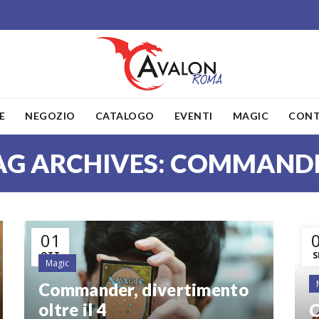
E
NEGOZIO
CATALOGO
EVENTI
MAGIC
CONT
AG ARCHIVES: COMMAND
01
OTT
S
Magic
Commander, divertimento
oltre il 4
C