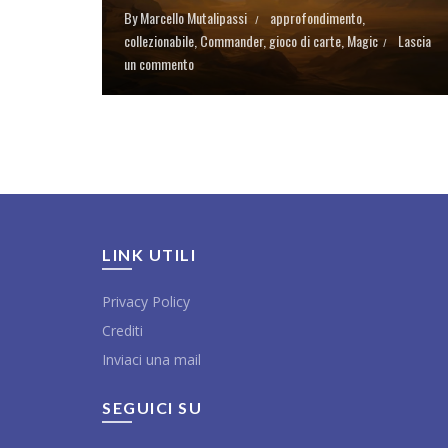
By
Marcello Mutalipassi
approfondimento
,
collezionabile
,
Commander
,
gioco di carte
,
Magic
Lascia
un commento
LINK UTILI
Privacy Policy
Crediti
Inviaci una mail
SEGUICI SU