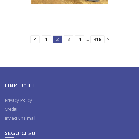
<
1
2
3
4
...
418
>
LINK UTILI
Privacy Policy
Crediti
Inviaci una mail
SEGUICI SU