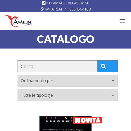
CHIAMACI:
0664564168
WHATSAPP:
0664564168
CATALOGO