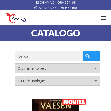
CHIAMACI:
0664564168
WHATSAPP:
0664564168
CATALOGO