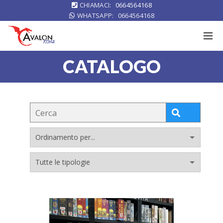
CHIAMACI:
0664564168
WHATSAPP:
0664564168
CATALOGO