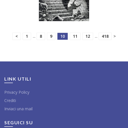
<
1
...
8
9
10
11
12
...
418
>
LINK UTILI
Privacy Policy
Crediti
Inviaci una mail
SEGUICI SU