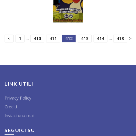
<
1
...
410
411
412
413
414
...
418
>
LINK UTILI
Privacy Policy
Crediti
Inviaci una mail
SEGUICI SU